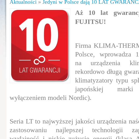
Aktualności
»
Jedyni w Polsce dają 10 LAT GWARANC
Aż 10 lat gwaranc
FUJITSU!
Firma KLIMA-THERM,
Polsce, wprowadza 10
na urządzenia kli
rekordowo długą gwara
klimatyzatory typu sp
japońskiej mar
wyłączeniem modeli Nordic).
Seria LT to najwyższej jakości urządzenia naś
zastosowaniu najlepszej technologii z
wydajność i niskie zużycie energii (klasa 