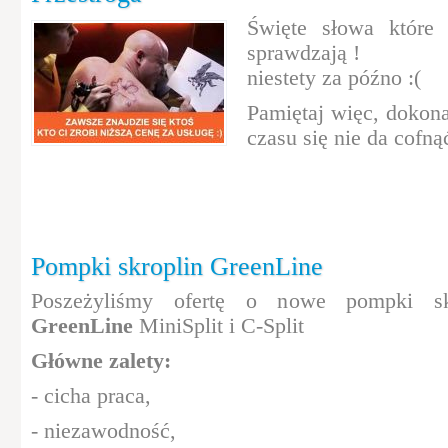
Święte słowa które 
sprawdzają !
niestety za późno :(
Pamiętaj więc, dokon
czasu się nie da cofną
Pompki skroplin GreenLine
Poszeżyliśmy ofertę o nowe pompki sk
GreenLine
MiniSplit i C-Split
Główne zalety:
- cicha praca,
- niezawodność,