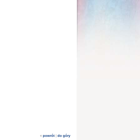
«
powrót
|
do góry